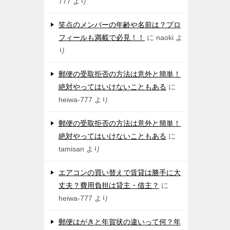
777
より
笑点のメンバーの年齢や名前は？プロ
フィールも満載で必見！！
に
naoki
よ
り
郵便の受取拒否の方法は意外と簡単！
絶対やってはいけないこともある
に
heiwa-777
より
郵便の受取拒否の方法は意外と簡単！
絶対やってはいけないこともある
に
tamisan
より
エアコンの買い替えで賃貸は勝手に大
丈夫？費用負担は貸主・借主？
に
heiwa-777
より
郵便はがきと年賀状の違いって何？年