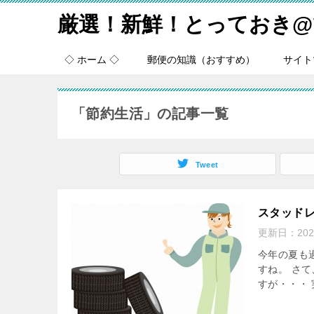
厳選！新鮮！とっておき@
◇ ホーム ◇
郵便の知識（おすすめ）
サイト
「節約生活」の記事一覧
Tweet
スタッド
更新日：
20
今年の夏も
すね。 さ
すが・・・ 