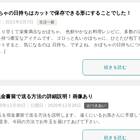
ちゃの日持ちはカットで保存できる形にすることでした！
日：
2021年2月7日
生活一般
こり甘くて栄養満点なかぼちゃ。 色鮮やかなお料理レシピに、多数の
を持つ重宝なアイテムです。 ゴロっと丸いかぼちゃに、ひとたび包丁
ットすると、気になるのは 日持ち、ですよね。 かぼちゃの日持ちにつ
…]
続きを読む
現金書留で送る方法の詳細説明！画像あり
20年12月30日
公開日：
2020年12月28日
おつきあい
玉を現金書留で送る方法を説明します。 遠くにいるお孫さんに手渡し
 是非、今回の方法でお年玉を届けてあげて下さい。
続きを読む