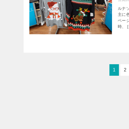
ルナ
主に
ベー
時、 [
1
2