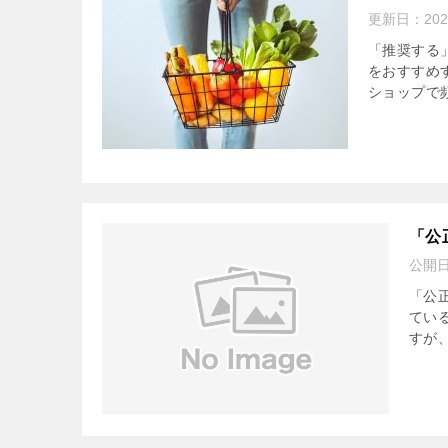
更新日：
20
「推奨する
をおすすめ
ショップで頻
「公
公開
「公正
てい
すが