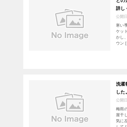
どの
詳し
公開
寒い
ケッ
かし
ウン [
洗濯
した
公開
梅雨
屋干
気に
して [