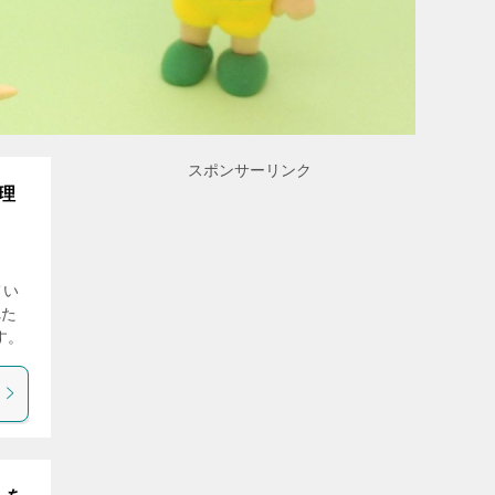
スポンサーリンク
理
てい
れた
す。