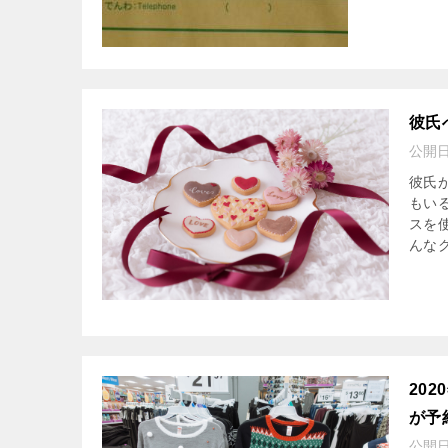
彼氏
公開
彼氏
もい
スを
んなク
20
が予
公開