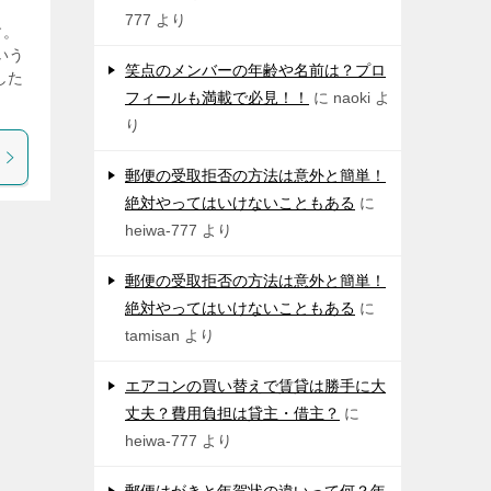
777
より
す。
いう
笑点のメンバーの年齢や名前は？プロ
した
フィールも満載で必見！！
に
naoki
よ
り
郵便の受取拒否の方法は意外と簡単！
絶対やってはいけないこともある
に
heiwa-777
より
郵便の受取拒否の方法は意外と簡単！
絶対やってはいけないこともある
に
tamisan
より
エアコンの買い替えで賃貸は勝手に大
丈夫？費用負担は貸主・借主？
に
heiwa-777
より
郵便はがきと年賀状の違いって何？年