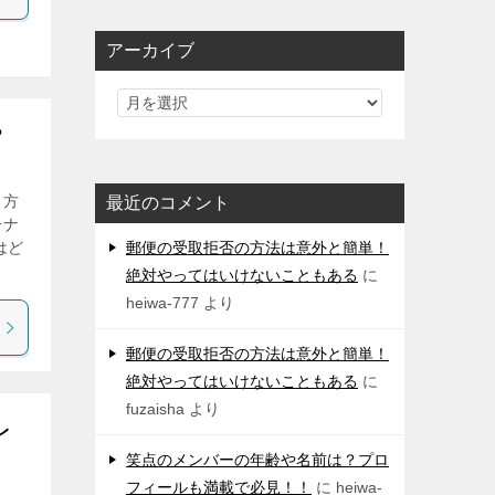
アーカイブ
？
る方
最近のコメント
ーナ
郵便の受取拒否の方法は意外と簡単！
はど
絶対やってはいけないこともある
に
heiwa-777
より
郵便の受取拒否の方法は意外と簡単！
絶対やってはいけないこともある
に
fuzaisha
より
レ
笑点のメンバーの年齢や名前は？プロ
フィールも満載で必見！！
に
heiwa-