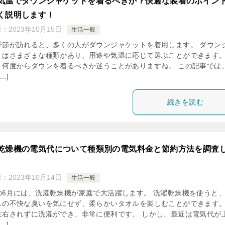
気温でダウンジャケットを着るべきか？快適な装着のポイン
く説明します！
日：
2023年10月15日
生活一般
季節が訪れると、多くの人がダウンジャケットを着用します。 ダウン
トはさまざまな種類があり、用途や気温に応じて選ぶことができます。
、何度からダウンを着るべきか迷うことがありますね。 この記事では
…]
続きを読む
乾燥機の電気代について種類別の電気料金と節約方法を調査
。
日：
2023年10月14日
生活一般
の6月には、洗濯乾燥機が家庭で大活躍します。 洗濯乾燥機を使うと
しの不快な臭いを気にせず、柔らかいタオルを楽しむことができます。
左右されずに洗濯ができ、非常に便利です。 しかし、最近は電気代が
…]