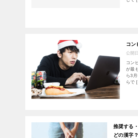
コン
公開
コン
が最
ら3
らで [
推奨する
どの漢字