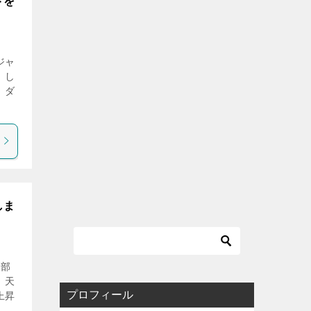
トを
ジャ
 し
、ダ
しま
、部
 天
プロフィール
上昇