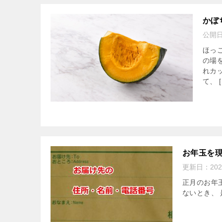
かぼ
公開
ほっ
の場
れカ
て、 [
お年玉を
更新日：
20
正月のお年
ないとき、