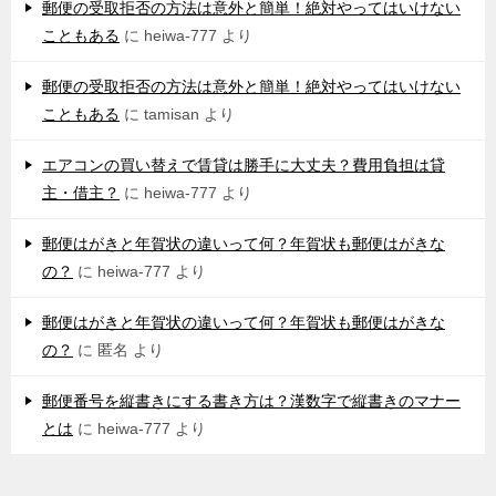
郵便の受取拒否の方法は意外と簡単！絶対やってはいけない
こともある
に
heiwa-777
より
郵便の受取拒否の方法は意外と簡単！絶対やってはいけない
こともある
に
tamisan
より
エアコンの買い替えで賃貸は勝手に大丈夫？費用負担は貸
主・借主？
に
heiwa-777
より
郵便はがきと年賀状の違いって何？年賀状も郵便はがきな
の？
に
heiwa-777
より
郵便はがきと年賀状の違いって何？年賀状も郵便はがきな
の？
に
匿名
より
郵便番号を縦書きにする書き方は？漢数字で縦書きのマナー
とは
に
heiwa-777
より