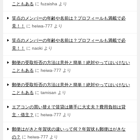
こともある
に
fuzaisha
より
笑点のメンバーの年齢や名前は？プロフィールも満載で必
見！！
に
heiwa-777
より
笑点のメンバーの年齢や名前は？プロフィールも満載で必
見！！
に
naoki
より
郵便の受取拒否の方法は意外と簡単！絶対やってはいけない
こともある
に
heiwa-777
より
郵便の受取拒否の方法は意外と簡単！絶対やってはいけない
こともある
に
tamisan
より
エアコンの買い替えで賃貸は勝手に大丈夫？費用負担は貸
主・借主？
に
heiwa-777
より
郵便はがきと年賀状の違いって何？年賀状も郵便はがきな
の？
に
heiwa-777
より