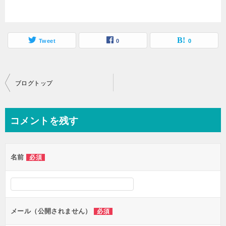
Tweet
0
0
投
ブログトップ
稿
ナ
コメントを残す
ビ
ゲ
名前
必須
ー
シ
ョ
ン
メール（公開されません）
必須