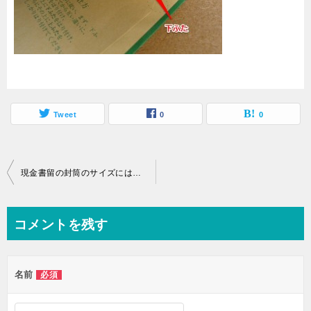
Tweet
0
0
投
現金書留の封筒のサイズには２種類あるし信書も送れます
稿
ナ
コメントを残す
ビ
ゲ
名前
必須
ー
シ