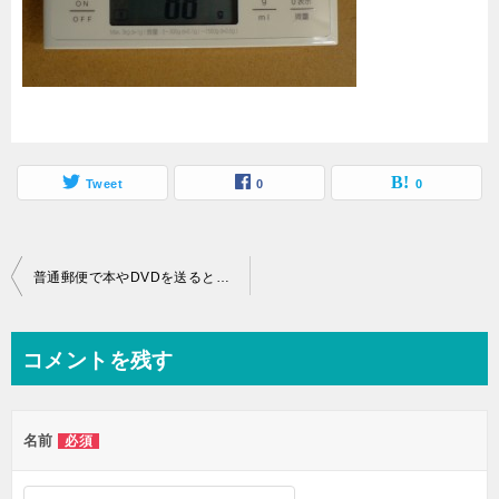
Tweet
0
0
投
普通郵便で本やDVDを送るときの料金は重さや厚みの制限で変わる
稿
ナ
コメントを残す
ビ
ゲ
名前
必須
ー
シ