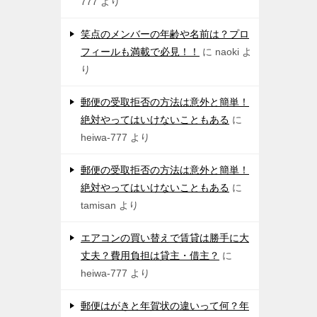
777
より
笑点のメンバーの年齢や名前は？プロ
フィールも満載で必見！！
に
naoki
よ
り
郵便の受取拒否の方法は意外と簡単！
絶対やってはいけないこともある
に
heiwa-777
より
郵便の受取拒否の方法は意外と簡単！
絶対やってはいけないこともある
に
tamisan
より
エアコンの買い替えで賃貸は勝手に大
丈夫？費用負担は貸主・借主？
に
heiwa-777
より
郵便はがきと年賀状の違いって何？年