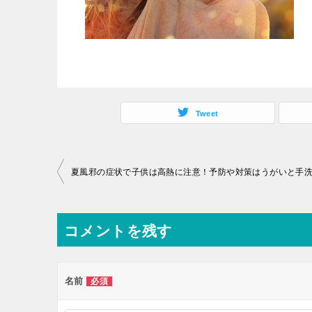
Tweet
投
夏風邪の症状で子供は高熱に注意！予防や対策はうがいと手
稿
ナ
コメントを残す
ビ
ゲ
ー
名前
必須
シ