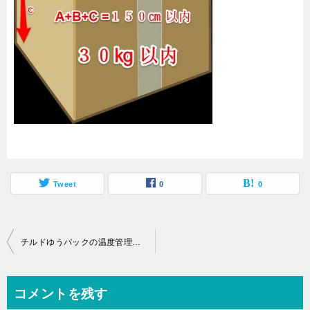
Tweet
0
0
投
チルドゆうパックの温度管理やその送り方や利用のメリットについて
稿
ナ
コメントを残す
ビ