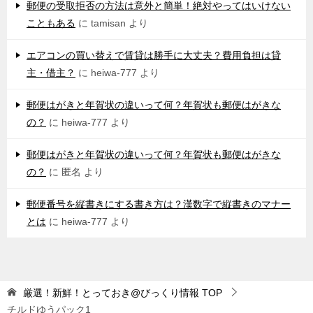
郵便の受取拒否の方法は意外と簡単！絶対やってはいけない
こともある
に
tamisan
より
エアコンの買い替えで賃貸は勝手に大丈夫？費用負担は貸
主・借主？
に
heiwa-777
より
郵便はがきと年賀状の違いって何？年賀状も郵便はがきな
の？
に
heiwa-777
より
郵便はがきと年賀状の違いって何？年賀状も郵便はがきな
の？
に
匿名
より
郵便番号を縦書きにする書き方は？漢数字で縦書きのマナー
とは
に
heiwa-777
より
厳選！新鮮！とっておき@びっくり情報
TOP
チルドゆうパック1