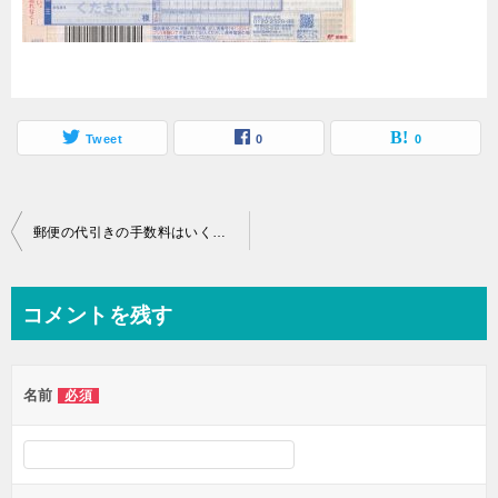
Tweet
0
0
投
郵便の代引きの手数料はいくら？そのやり方の詳細解説
稿
ナ
コメントを残す
ビ
ゲ
名前
必須
ー
シ
ョ