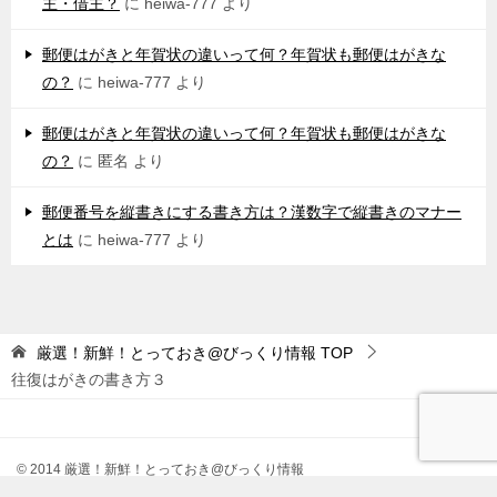
主・借主？
に
heiwa-777
より
郵便はがきと年賀状の違いって何？年賀状も郵便はがきな
の？
に
heiwa-777
より
郵便はがきと年賀状の違いって何？年賀状も郵便はがきな
の？
に
匿名
より
郵便番号を縦書きにする書き方は？漢数字で縦書きのマナー
とは
に
heiwa-777
より
厳選！新鮮！とっておき@びっくり情報
TOP
往復はがきの書き方３
© 2014 厳選！新鮮！とっておき@びっくり情報