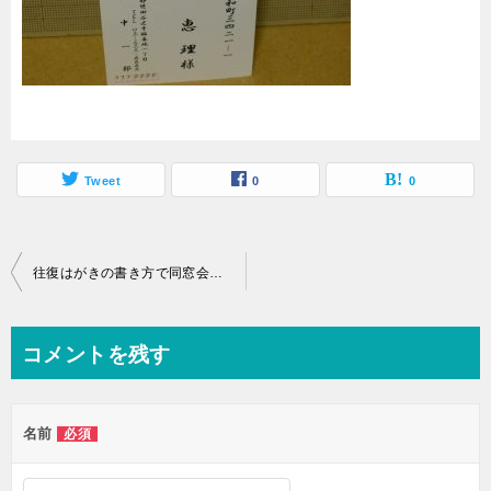
Tweet
0
0
投
往復はがきの書き方で同窓会の場合は？案内方法を詳細解説します
稿
ナ
コメントを残す
ビ
ゲ
名前
必須
ー
シ