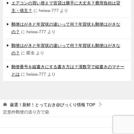
エアコンの買い替えで賃貸は勝手に大丈夫？費用負担は貸
主・借主？
に
heiwa-777
より
郵便はがきと年賀状の違いって何？年賀状も郵便はがきな
の？
に
heiwa-777
より
郵便はがきと年賀状の違いって何？年賀状も郵便はがきな
の？
に
匿名
より
郵便番号を縦書きにする書き方は？漢数字で縦書きのマナー
とは
に
heiwa-777
より
厳選！新鮮！とっておき@びっくり情報
TOP
定形外郵便の送り方で袋