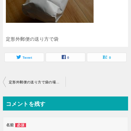
定形外郵便の送り方で袋
Tweet
0
0
投
定形外郵便の送り方で袋の場合は？超初心者のための基礎知識
稿
ナ
コメントを残す
ビ
ゲ
名前
必須
ー