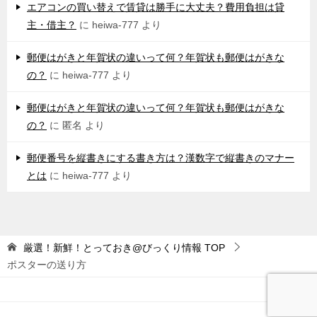
エアコンの買い替えで賃貸は勝手に大丈夫？費用負担は貸
主・借主？
に
heiwa-777
より
郵便はがきと年賀状の違いって何？年賀状も郵便はがきな
の？
に
heiwa-777
より
郵便はがきと年賀状の違いって何？年賀状も郵便はがきな
の？
に
匿名
より
郵便番号を縦書きにする書き方は？漢数字で縦書きのマナー
とは
に
heiwa-777
より
厳選！新鮮！とっておき@びっくり情報
TOP
ポスターの送り方