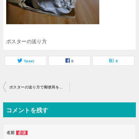
ポスターの送り方
Tweet
0
0
投
ポスターの送り方で郵便局を利用し一番安く送る方法とは
稿
ナ
コメントを残す
ビ
ゲ
名前
必須
ー