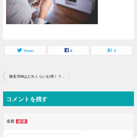
Tweet
0
0
投
格安SIMはどれくらいお得！？今までのスマホとはココが違う！
稿
ナ
コメントを残す
ビ
ゲ
名前
必須
ー
シ