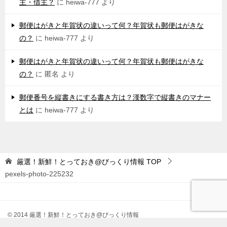
主・借主？
に
heiwa-777
より
郵便はがきと年賀状の違いって何？年賀状も郵便はがきな
の？
に
heiwa-777
より
郵便はがきと年賀状の違いって何？年賀状も郵便はがきな
の？
に
匿名
より
郵便番号を縦書きにする書き方は？漢数字で縦書きのマナー
とは
に
heiwa-777
より
厳選！新鮮！とっておき@びっくり情報
TOP
pexels-photo-225232
© 2014 厳選！新鮮！とっておき@びっくり情報