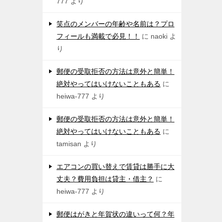
777
より
笑点のメンバーの年齢や名前は？プロ
フィールも満載で必見！！
に
naoki
よ
り
郵便の受取拒否の方法は意外と簡単！
絶対やってはいけないこともある
に
heiwa-777
より
郵便の受取拒否の方法は意外と簡単！
絶対やってはいけないこともある
に
tamisan
より
エアコンの買い替えで賃貸は勝手に大
丈夫？費用負担は貸主・借主？
に
heiwa-777
より
郵便はがきと年賀状の違いって何？年