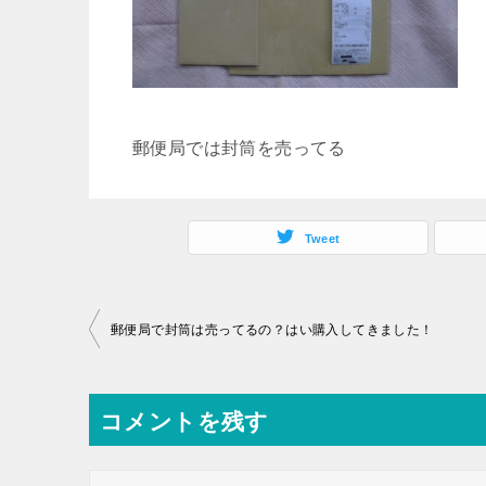
郵便局では封筒を売ってる
Tweet
投
郵便局で封筒は売ってるの？はい購入してきました！
稿
ナ
コメントを残す
ビ
ゲ