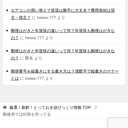
エアコンの買い替えで賃貸は勝手に大丈夫？費用負担は貸
主・借主？
に
heiwa-777
より
郵便はがきと年賀状の違いって何？年賀状も郵便はがきな
の？
に
heiwa-777
より
郵便はがきと年賀状の違いって何？年賀状も郵便はがきな
の？
に
匿名
より
郵便番号を縦書きにする書き方は？漢数字で縦書きのマナー
とは
に
heiwa-777
より
厳選！新鮮！とっておき@びっくり情報
TOP
郵便局では封筒を売ってる