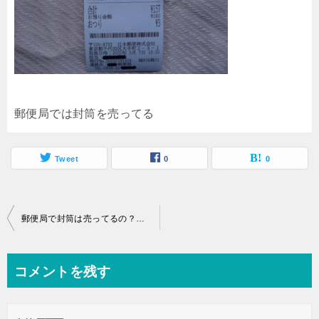
郵便局では封筒を売ってる
Tweet
0
0
投
郵便局で封筒は売ってるの？はい購入してきました！
稿
ナ
コメントを残す
ビ
ゲ