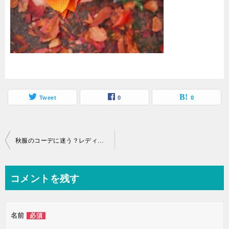
Tweet
0
0
投
秋服のコーデに迷う？レディースとメンズのコーデの仕方をご紹介！
稿
ナ
コメントを残す
ビ
ゲ
名前
必須
ー