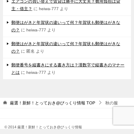
エアコンの買い替えで賃貸は勝手に大丈夫？費用負担は貸
主・借主？
に
heiwa-777
より
郵便はがきと年賀状の違いって何？年賀状も郵便はがきな
の？
に
heiwa-777
より
郵便はがきと年賀状の違いって何？年賀状も郵便はがきな
の？
に
匿名
より
郵便番号を縦書きにする書き方は？漢数字で縦書きのマナー
とは
に
heiwa-777
より
厳選！新鮮！とっておき@びっくり情報
TOP
秋の服
© 2014 厳選！新鮮！とっておき@びっくり情報