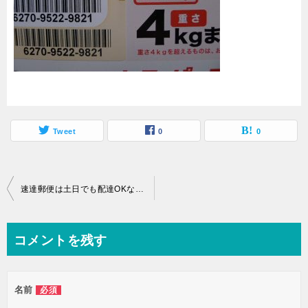
Tweet
0
0
投
速達郵便は土日でも配達OKなの？土日を挟んだ配達日数はどうなるの？
稿
ナ
コメントを残す
ビ
ゲ
名前
必須
ー