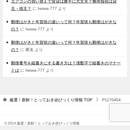
エアコンの買い替えで賃貸は勝手に大丈夫？費用負担は貸
主・借主？
に
heiwa-777
より
郵便はがきと年賀状の違いって何？年賀状も郵便はがきな
の？
に
heiwa-777
より
郵便はがきと年賀状の違いって何？年賀状も郵便はがきな
の？
に
匿名
より
郵便番号を縦書きにする書き方は？漢数字で縦書きのマナー
とは
に
heiwa-777
より
厳選！新鮮！とっておき@びっくり情報
TOP
P1170454
© 2014 厳選！新鮮！とっておき@びっくり情報