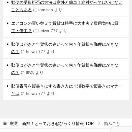
郵便の受取拒否の方法は意外と簡単！絶対やってはいけない
こともある
に
tamisan
より
エアコンの買い替えで賃貸は勝手に大丈夫？費用負担は貸
主・借主？
に
heiwa-777
より
郵便はがきと年賀状の違いって何？年賀状も郵便はがきな
の？
に
heiwa-777
より
郵便はがきと年賀状の違いって何？年賀状も郵便はがきな
の？
に
匿名
より
郵便番号を縦書きにする書き方は？漢数字で縦書きのマナー
とは
に
heiwa-777
より
厳選！新鮮！とっておき@びっくり情報
TOP
悩みごと