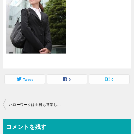
Tweet
0
0
投
ハローワークは土日も営業してるの？週末の就職活動はできるの？？
稿
ナ
コメントを残す
ビ