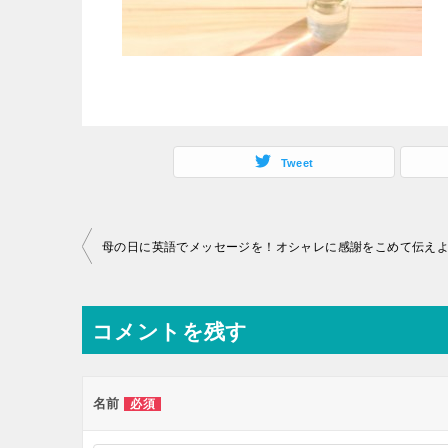
Tweet
投
母の日に英語でメッセージを！オシャレに感謝をこめて伝え
稿
ナ
コメントを残す
ビ
ゲ
ー
名前
必須
シ