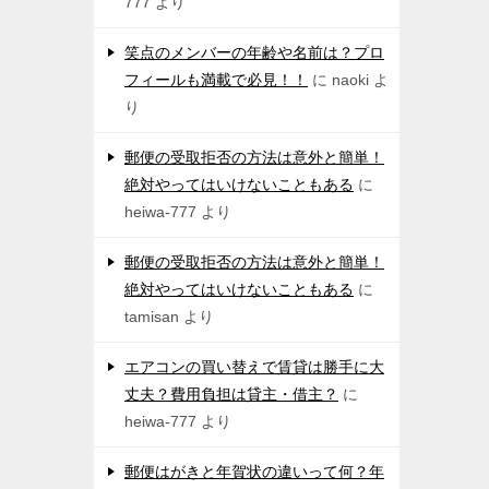
777
より
笑点のメンバーの年齢や名前は？プロ
フィールも満載で必見！！
に
naoki
よ
り
郵便の受取拒否の方法は意外と簡単！
絶対やってはいけないこともある
に
heiwa-777
より
郵便の受取拒否の方法は意外と簡単！
絶対やってはいけないこともある
に
tamisan
より
エアコンの買い替えで賃貸は勝手に大
丈夫？費用負担は貸主・借主？
に
heiwa-777
より
郵便はがきと年賀状の違いって何？年