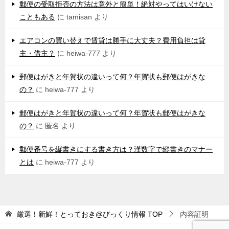
郵便の受取拒否の方法は意外と簡単！絶対やってはいけない
こともある
に
tamisan
より
エアコンの買い替えで賃貸は勝手に大丈夫？費用負担は貸
主・借主？
に
heiwa-777
より
郵便はがきと年賀状の違いって何？年賀状も郵便はがきな
の？
に
heiwa-777
より
郵便はがきと年賀状の違いって何？年賀状も郵便はがきな
の？
に
匿名
より
郵便番号を縦書きにする書き方は？漢数字で縦書きのマナー
とは
に
heiwa-777
より
厳選！新鮮！とっておき@びっくり情報
TOP
内容証明