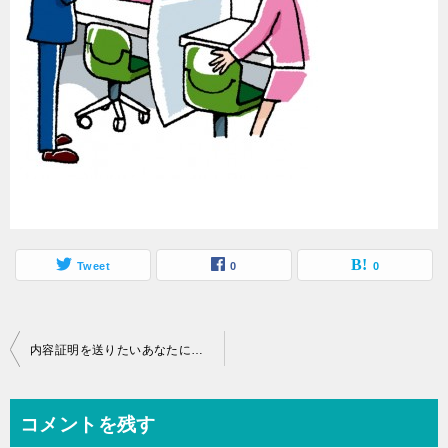
Tweet
0
0
投
内容証明を送りたいあなたに書き方や文例等を具体的にアドバイス！
稿
ナ
コメントを残す
ビ