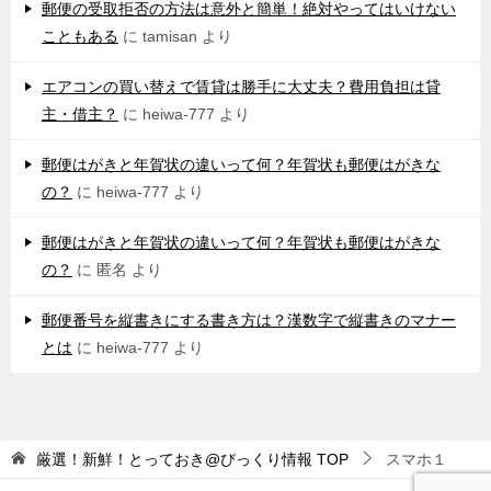
郵便の受取拒否の方法は意外と簡単！絶対やってはいけない
こともある
に
tamisan
より
エアコンの買い替えで賃貸は勝手に大丈夫？費用負担は貸
主・借主？
に
heiwa-777
より
郵便はがきと年賀状の違いって何？年賀状も郵便はがきな
の？
に
heiwa-777
より
郵便はがきと年賀状の違いって何？年賀状も郵便はがきな
の？
に
匿名
より
郵便番号を縦書きにする書き方は？漢数字で縦書きのマナー
とは
に
heiwa-777
より
厳選！新鮮！とっておき@びっくり情報
TOP
スマホ１