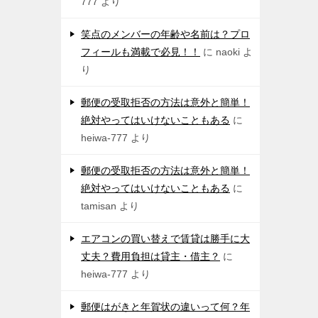
777
より
笑点のメンバーの年齢や名前は？プロ
フィールも満載で必見！！
に
naoki
よ
り
郵便の受取拒否の方法は意外と簡単！
絶対やってはいけないこともある
に
heiwa-777
より
郵便の受取拒否の方法は意外と簡単！
絶対やってはいけないこともある
に
tamisan
より
エアコンの買い替えで賃貸は勝手に大
丈夫？費用負担は貸主・借主？
に
heiwa-777
より
郵便はがきと年賀状の違いって何？年