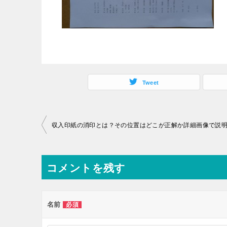
Tweet
投
収入印紙の消印とは？その位置はどこが正解か詳細画像で説
稿
ナ
コメントを残す
ビ
ゲ
ー
名前
必須
シ