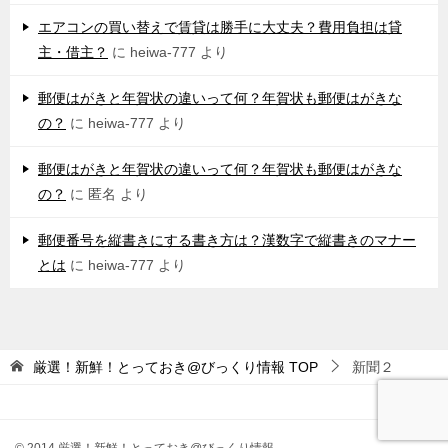
エアコンの買い替えで賃貸は勝手に大丈夫？費用負担は貸
主・借主？
に
heiwa-777
より
郵便はがきと年賀状の違いって何？年賀状も郵便はがきな
の？
に
heiwa-777
より
郵便はがきと年賀状の違いって何？年賀状も郵便はがきな
の？
に
匿名
より
郵便番号を縦書きにする書き方は？漢数字で縦書きのマナー
とは
に
heiwa-777
より
厳選！新鮮！とっておき@びっくり情報
TOP
新聞２
© 2014 厳選！新鮮！とっておき@びっくり情報