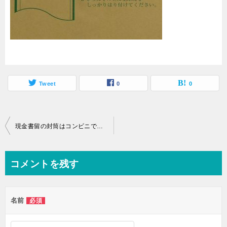
Tweet
0
0
投
現金書留の封筒はコンビニで購入できるの？コンビニから発送可能か
稿
ナ
コメントを残す
ビ
ゲ
名前
必須
ー
シ