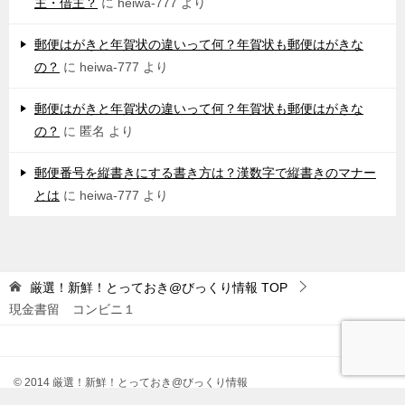
主・借主？
に
heiwa-777
より
郵便はがきと年賀状の違いって何？年賀状も郵便はがきな
の？
に
heiwa-777
より
郵便はがきと年賀状の違いって何？年賀状も郵便はがきな
の？
に
匿名
より
郵便番号を縦書きにする書き方は？漢数字で縦書きのマナー
とは
に
heiwa-777
より
厳選！新鮮！とっておき@びっくり情報
TOP
現金書留 コンビニ１
© 2014 厳選！新鮮！とっておき@びっくり情報