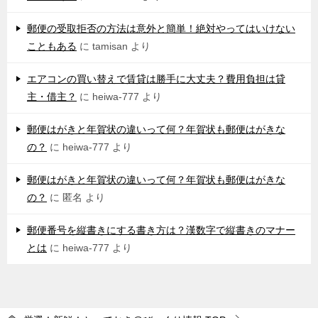
郵便の受取拒否の方法は意外と簡単！絶対やってはいけない
こともある
に
tamisan
より
エアコンの買い替えで賃貸は勝手に大丈夫？費用負担は貸
主・借主？
に
heiwa-777
より
郵便はがきと年賀状の違いって何？年賀状も郵便はがきな
の？
に
heiwa-777
より
郵便はがきと年賀状の違いって何？年賀状も郵便はがきな
の？
に
匿名
より
郵便番号を縦書きにする書き方は？漢数字で縦書きのマナー
とは
に
heiwa-777
より