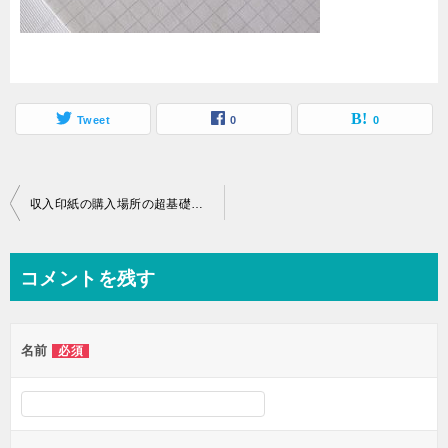
Tweet
0
0
投
収入印紙の購入場所の超基礎知識！コンビニでも確実に買えるの？
稿
ナ
コメントを残す
ビ
ゲ
名前
必須
ー
シ
ョ