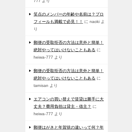
777
より
笑点のメンバーの年齢や名前は？プロ
フィールも満載で必見！！
に
naoki
よ
り
郵便の受取拒否の方法は意外と簡単！
絶対やってはいけないこともある
に
heiwa-777
より
郵便の受取拒否の方法は意外と簡単！
絶対やってはいけないこともある
に
tamisan
より
エアコンの買い替えで賃貸は勝手に大
丈夫？費用負担は貸主・借主？
に
heiwa-777
より
郵便はがきと年賀状の違いって何？年