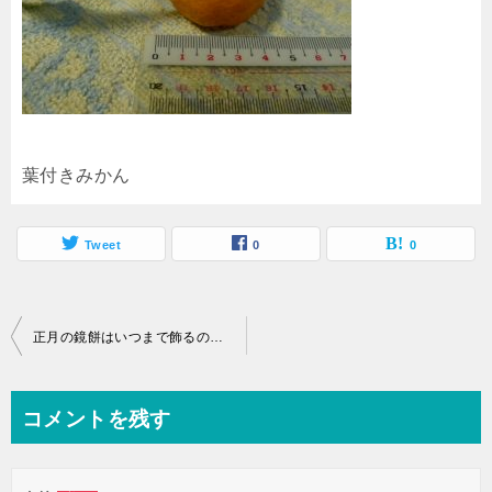
葉付きみかん
Tweet
0
0
投
正月の鏡餅はいつまで飾るの？正しい飾り方とカビ対策の基本
稿
ナ
コメントを残す
ビ
ゲ