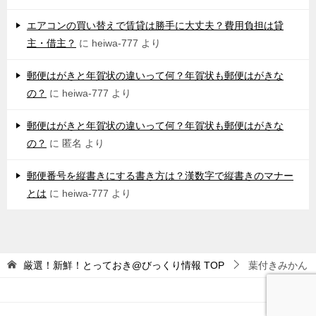
エアコンの買い替えで賃貸は勝手に大丈夫？費用負担は貸
主・借主？
に
heiwa-777
より
郵便はがきと年賀状の違いって何？年賀状も郵便はがきな
の？
に
heiwa-777
より
郵便はがきと年賀状の違いって何？年賀状も郵便はがきな
の？
に
匿名
より
郵便番号を縦書きにする書き方は？漢数字で縦書きのマナー
とは
に
heiwa-777
より
厳選！新鮮！とっておき@びっくり情報
TOP
葉付きみかん