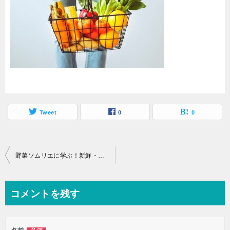
Tweet
0
0
投
野菜ソムリエに学ぶ！新鮮・美味しい野菜の選び方とは？
稿
ナ
コメントを残す
ビ
ゲ