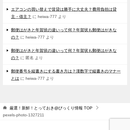
エアコンの買い替えで賃貸は勝手に大丈夫？費用負担は貸
主・借主？
に
heiwa-777
より
郵便はがきと年賀状の違いって何？年賀状も郵便はがきな
の？
に
heiwa-777
より
郵便はがきと年賀状の違いって何？年賀状も郵便はがきな
の？
に
匿名
より
郵便番号を縦書きにする書き方は？漢数字で縦書きのマナー
とは
に
heiwa-777
より
厳選！新鮮！とっておき@びっくり情報
TOP
pexels-photo-1327211