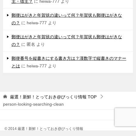
主・借主？
に
heiwa-777
より
郵便はがきと年賀状の違いって何？年賀状も郵便はがきな
の？
に
heiwa-777
より
郵便はがきと年賀状の違いって何？年賀状も郵便はがきな
の？
に
匿名
より
郵便番号を縦書きにする書き方は？漢数字で縦書きのマナー
とは
に
heiwa-777
より
厳選！新鮮！とっておき@びっくり情報
TOP
person-looking-searching-clean
© 2014 厳選！新鮮！とっておき@びっくり情報