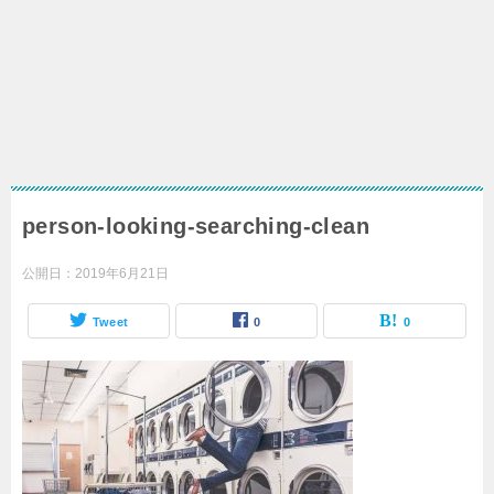
person-looking-searching-clean
公開日：
2019年6月21日
Tweet
0
0