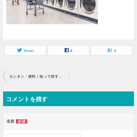
Tweet
0
0
投
カンタン・便利！知って得する洗濯の裏技をご紹介◎
稿
ナ
コメントを残す
ビ
ゲ
名前
必須
ー
シ