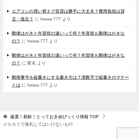
エアコンの買い替えで賃貸は勝手に大丈夫？費用負担は貸
主・借主？
に
heiwa-777
より
郵便はがきと年賀状の違いって何？年賀状も郵便はがきな
の？
に
heiwa-777
より
郵便はがきと年賀状の違いって何？年賀状も郵便はがきな
の？
に
匿名
より
郵便番号を縦書きにする書き方は？漢数字で縦書きのマナー
とは
に
heiwa-777
より
厳選！新鮮！とっておき@びっくり情報
TOP
メルカリで落札してはいけないもの