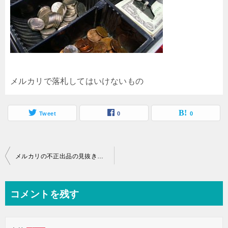
メルカリで落札してはいけないもの
Tweet
0
0
投
メルカリの不正出品の見抜き方！買ってはいけない出品商品
稿
ナ
コメントを残す
ビ
ゲ