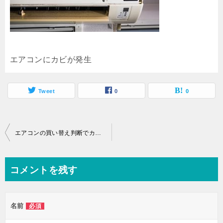
エアコンにカビが発生
Tweet
0
0
投
エアコンの買い替え判断でカビの場合はクリーニングがお得なの？
稿
ナ
コメントを残す
ビ
ゲ
名前
必須
ー