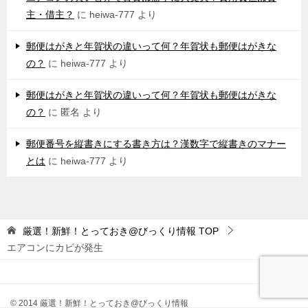
主・借主？
に
heiwa-777
より
郵便はがきと年賀状の違いって何？年賀状も郵便はがきな
の？
に
heiwa-777
より
郵便はがきと年賀状の違いって何？年賀状も郵便はがきな
の？
に
匿名
より
郵便番号を縦書きにする書き方は？漢数字で縦書きのマナー
とは
に
heiwa-777
より
厳選！新鮮！とっておき@びっくり情報
TOP
エアコンにカビが発生
© 2014 厳選！新鮮！とっておき@びっくり情報