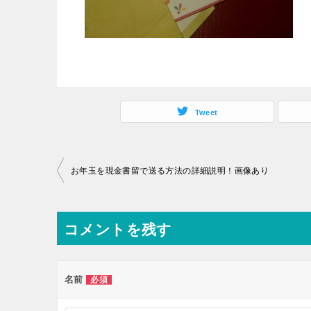
Tweet
投
お年玉を現金書留で送る方法の詳細説明！画像あり
稿
ナ
コメントを残す
ビ
ゲ
ー
名前
必須
シ