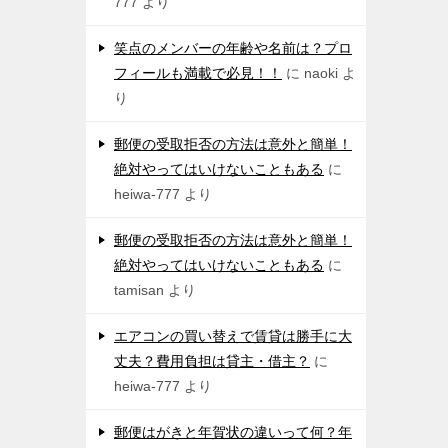
777
より
笑点のメンバーの年齢や名前は？プロ
フィールも満載で必見！！
に
naoki
よ
り
郵便の受取拒否の方法は意外と簡単！
絶対やってはいけないこともある
に
heiwa-777
より
郵便の受取拒否の方法は意外と簡単！
絶対やってはいけないこともある
に
tamisan
より
エアコンの買い替えで賃貸は勝手に大
丈夫？費用負担は貸主・借主？
に
heiwa-777
より
郵便はがきと年賀状の違いって何？年