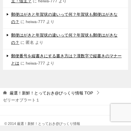
主・借主？
に
heiwa-777
より
郵便はがきと年賀状の違いって何？年賀状も郵便はがきな
の？
に
heiwa-777
より
郵便はがきと年賀状の違いって何？年賀状も郵便はがきな
の？
に
匿名
より
郵便番号を縦書きにする書き方は？漢数字で縦書きのマナー
とは
に
heiwa-777
より
厳選！新鮮！とっておき@びっくり情報
TOP
ゼリーオブラート１
© 2014 厳選！新鮮！とっておき@びっくり情報