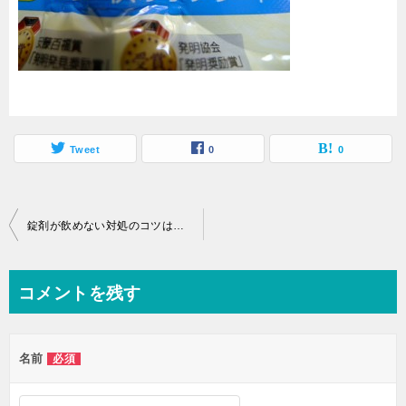
Tweet
0
0
投
錠剤が飲めない対処のコツは？無理なく簡単に飲める方法をご紹介
稿
ナ
コメントを残す
ビ
ゲ
名前
必須
ー
シ