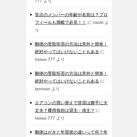
777
より
笑点のメンバーの年齢や名前は？プロ
フィールも満載で必見！！
に
naoki
よ
り
郵便の受取拒否の方法は意外と簡単！
絶対やってはいけないこともある
に
heiwa-777
より
郵便の受取拒否の方法は意外と簡単！
絶対やってはいけないこともある
に
tamisan
より
エアコンの買い替えで賃貸は勝手に大
丈夫？費用負担は貸主・借主？
に
heiwa-777
より
郵便はがきと年賀状の違いって何？年