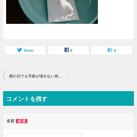
Tweet
0
0
投
雨の日でも手紙が濡れない気配り心配りで真心の親切配達
稿
ナ
コメントを残す
ビ
ゲ
名前
必須
ー
シ