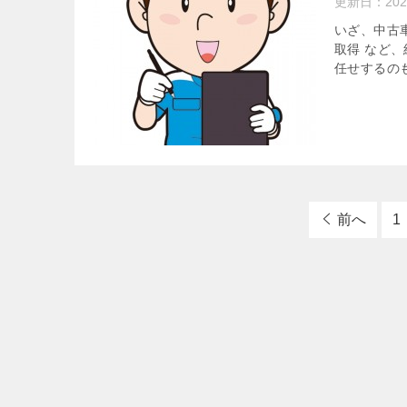
更新日：
20
いざ、中古
取得 など
任せするのも
前へ
1