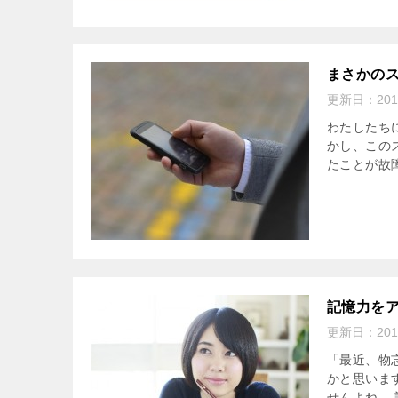
まさかの
更新日：
20
わたしたち
かし、この
たことが故障
記憶力を
更新日：
20
「最近、物
かと思いま
せんよね。 