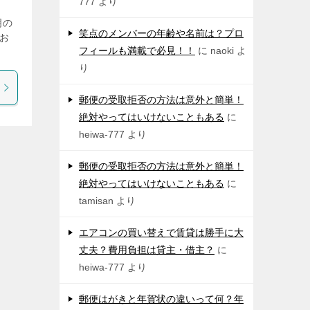
777
より
明の
笑点のメンバーの年齢や名前は？プロ
お
フィールも満載で必見！！
に
naoki
よ
り
郵便の受取拒否の方法は意外と簡単！
絶対やってはいけないこともある
に
heiwa-777
より
郵便の受取拒否の方法は意外と簡単！
絶対やってはいけないこともある
に
tamisan
より
エアコンの買い替えで賃貸は勝手に大
丈夫？費用負担は貸主・借主？
に
heiwa-777
より
郵便はがきと年賀状の違いって何？年