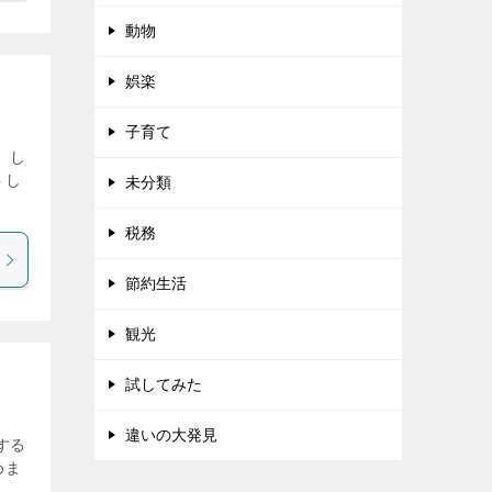
動物
娯楽
子育て
 し
トし
未分類
税務
節約生活
観光
試してみた
違いの大発見
する
めま