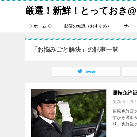
厳選！新鮮！とっておき@
◇ ホーム ◇
郵便の知識（おすすめ）
サイト
「お悩みごと解決」の記事一覧
Tweet
運転免許
更新日：
20
運転免許証
すから運転
り、免許証