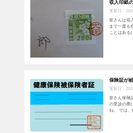
収入印紙
更新日：
20
皆さんは収
まで一度も
ことはあるけ
保険証が
更新日：
20
皆さん保険
の受診の際
ね。 では