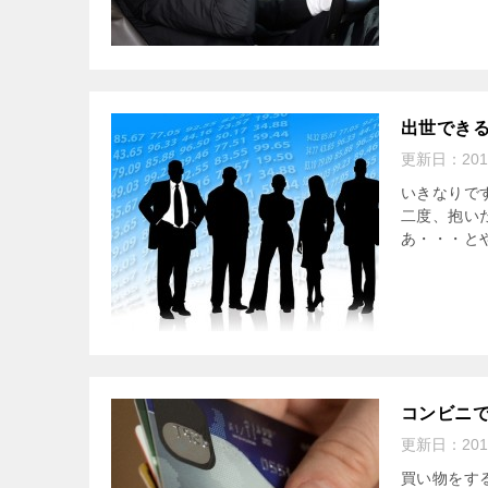
出世でき
更新日：
20
いきなりで
二度、抱い
あ・・・と
コンビニ
更新日：
20
買い物をす