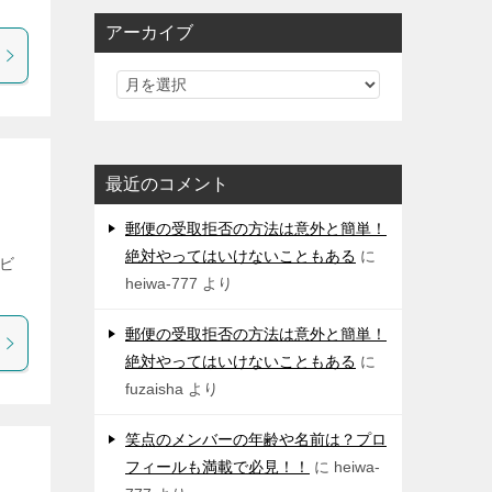
アーカイブ
最近のコメント
郵便の受取拒否の方法は意外と簡単！
絶対やってはいけないこともある
に
ビ
heiwa-777
より
郵便の受取拒否の方法は意外と簡単！
絶対やってはいけないこともある
に
fuzaisha
より
笑点のメンバーの年齢や名前は？プロ
フィールも満載で必見！！
に
heiwa-