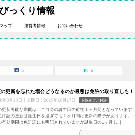
びっくり情報
マップ
運営者情報
お問い合わせ
0
0
証の更新を忘れた場合どうなるのか最悪は免許の取り直しも！
18年3月20日
公開日：
2015年10月17日
お悩みごと解決
の更新可能な期間は、ご自身の誕生日の前後１ヶ月間となっています。
免許証の更新は誕生日を過ぎても１ヶ月間は更新の猶予があります。 
の有効期限は免許証にも明記されていますが誕生日の1ヶ月 […]