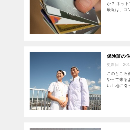
か？ ネッ
最近は、コ
保険証の
更新日：
20
このところ
やって来る
い土地に引