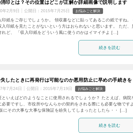
の消印とは？その位置はどこが正解か詳細画像で説明します
20年2月9日
公開日：
2015年7月25日
お悩みごと解決
入印紙をご存じでしょうか。 領収書などに貼ってあるこの紙ですね。 
収入印紙を見たことがないという方はおられないと思います。 ただ、
れど、 「収入印紙をどういう風に使うのかはイマイチよ […]
続きを読む
紛失したときに再発行は可能なのか悪用防止に早めの手続きを
17年7月24日
公開日：
2015年7月19日
お悩みごと解決
証といえばどのようなことに使用されるでしょうか？ たとえば、病院
に必要ですし、市役所やなんらかの契約をされる際にも必要な物です
、仮にその大事な大事な保険証を紛失してしまったとしたら・・ […]
続きを読む