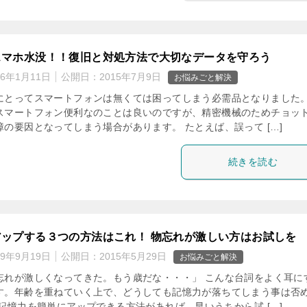
スマホ水没！！復旧と対処方法で大切なデータを守ろう
16年1月11日
公開日：
2015年7月9日
お悩みごと解決
にとってスマートフォンは無くては困ってしまう必需品となりました。
スマートフォン便利なのことは良いのですが、精密機械のためチョッ
の要因となってしまう場合があります。 たとえば、誤って […]
続きを読む
アップする３つの方法はこれ！ 物忘れが激しい方はお試しを
19年9月19日
公開日：
2015年5月29日
お悩みごと解決
忘れが激しくなってきた。もう歳だな・・・」 こんな台詞をよく耳に
す。年齢を重ねていく上で、どうしても記憶力が落ちてしまう事は否
記憶力を簡単にアップできる方法があれば、早いうちから試 […]