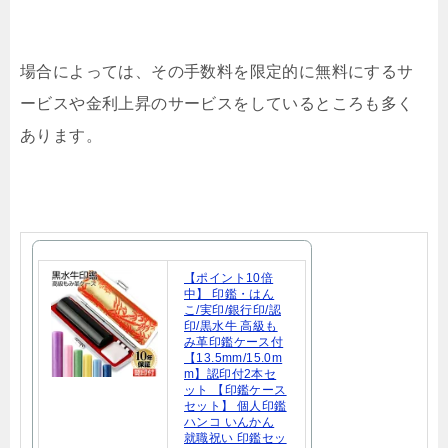
場合によっては、その手数料を限定的に無料にするサ
ービスや金利上昇のサービスをしているところも多く
あります。
【ポイント10倍
中】 印鑑・はん
こ/実印/銀行印/認
印/黒水牛 高級も
み革印鑑ケース付
【13.5mm/15.0m
m】認印付2本セ
ット 【印鑑ケース
セット】 個人印鑑
ハンコ いんかん
就職祝い 印鑑セッ