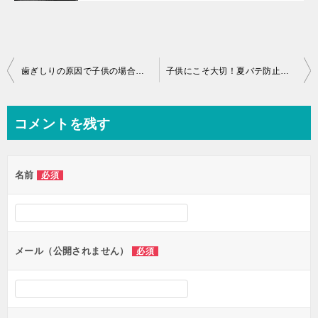
投
歯ぎしりの原因で子供の場合はなんなのか治し方はあるのか
子供にこそ大切！夏バテ防止とその原因と対策で夏を乗り越えよう
稿
ナ
コメントを残す
ビ
ゲ
名前
必須
ー
シ
ョ
ン
メール（公開されません）
必須