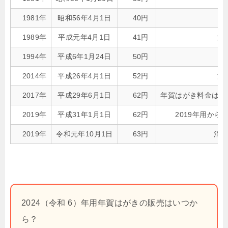
1981年
昭和56年4月1日
40円
1989年
平成元年4月1日
41円
消
1994年
平成6年1月24日
50円
2014年
平成26年4月1日
52円
消
2017年
平成29年6月1日
62円
年賀はがき料金は52
2019年
平成31年1月1日
62円
2019年用から
2019年
令和元年10月1日
63円
消
2024（令和 6）年用年賀はがきの販売はいつか
ら？