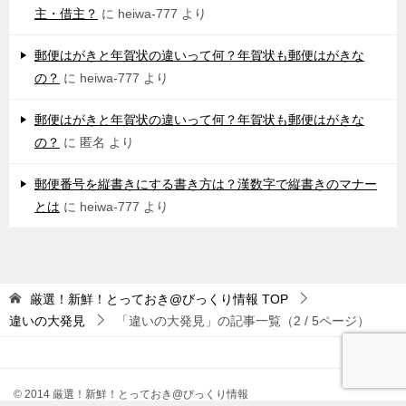
主・借主？
に
heiwa-777
より
郵便はがきと年賀状の違いって何？年賀状も郵便はがきな
の？
に
heiwa-777
より
郵便はがきと年賀状の違いって何？年賀状も郵便はがきな
の？
に
匿名
より
郵便番号を縦書きにする書き方は？漢数字で縦書きのマナー
とは
に
heiwa-777
より
厳選！新鮮！とっておき@びっくり情報
TOP
違いの大発見
「違いの大発見」の記事一覧（2 / 5ページ）
© 2014 厳選！新鮮！とっておき@びっくり情報