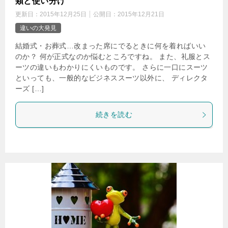
類と使い分け
更新日：
2015年12月25日
公開日：
2015年12月21日
違いの大発見
結婚式・お葬式…改まった席にでるときに何を着ればいい
のか？ 何が正式なのか悩むところですね。 また、礼服とス
ーツの違いもわかりにくいものです。 さらに一口にスーツ
といっても、一般的なビジネススーツ以外に、 ディレクタ
ーズ […]
続きを読む